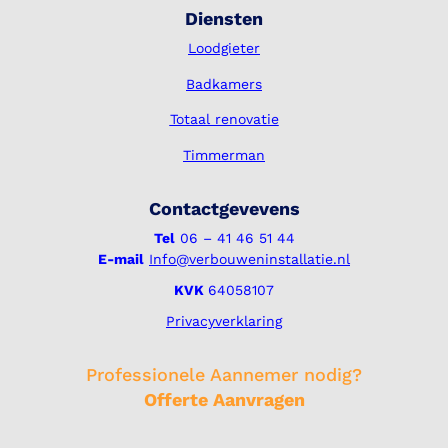
Diensten
Loodgieter
Badkamers
Totaal renovatie
Timmerman
Contactgevevens
Tel
06 – 41 46 51 44
E-mail
Info@verbouweninstallatie.nl
KVK
64058107
Privacyverklaring
Professionele Aannemer nodig?
Offerte Aanvragen