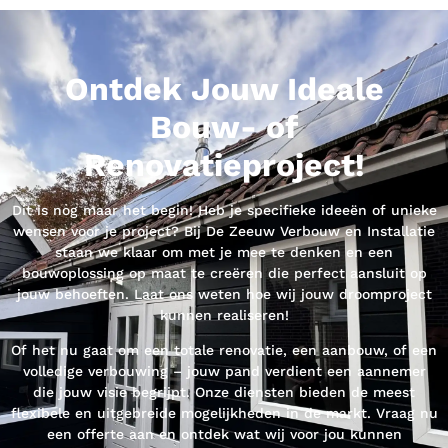
Ontdek Jouw Ideale
Bouw- of
Renovatieproject!
Dit is nog maar het begin! Heb je specifieke ideeën of unieke
wensen voor je project? Bij De Zeeuw Verbouw en Installatie
staan we klaar om met je mee te denken en een
bouwoplossing op maat te creëren die perfect aansluit op
jouw behoeften. Laat ons weten hoe wij jouw droomproject
kunnen realiseren!
Of het nu gaat om een totale renovatie, een aanbouw, of een
volledige verbouwing – jouw pand verdient een aannemer
die jouw visie begrijpt. Onze diensten bieden de meest
flexibele en uitgebreide mogelijkheden in de markt. Vraag nu
een offerte aan en ontdek wat wij voor jou kunnen