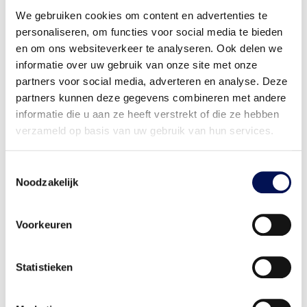
We gebruiken cookies om content en advertenties te
Extra opties zoals opbergruimte, verlichting of
slimme technologie
personaliseren, om functies voor social media te bieden
en om ons websiteverkeer te analyseren. Ook delen we
informatie over uw gebruik van onze site met onze
Offerte aanvragen
partners voor social media, adverteren en analyse. Deze
partners kunnen deze gegevens combineren met andere
informatie die u aan ze heeft verstrekt of die ze hebben
Bel 06 - 41 46 51 44
verzameld op basis van uw gebruik van hun services.
Toestemmingsselectie
Noodzakelijk
Voorkeuren
Statistieken